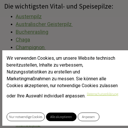
Die wichtigsten Vital- und Speisepilze:
Austernpilz
Australischer Geisterpilz
Buchenrasling
Chaga
Champignon
Eichhase
Wir verwenden Cookies, um unsere Website technisch
Graublättriger Schwefelkopf
bereitzustellen, Inhalte zu verbessern,
Huaier
Nutzungsstatistiken zu erstellen und
Igelstachelbart
Marketingmaßnahmen zu messen. Sie können alle
Judasohr
Cookies akzeptieren, nur notwendige Cookies zulassen
Klapperschwamm
Datenschutzerklärung
oder Ihre Auswahl individuell anpassen.
Kräuterseitling
Leuchtender Ölbaumpilz
Lungenseitling
Nur notwendige Cookies
Alle akzeptieren
Anpassen
Mandelpilz