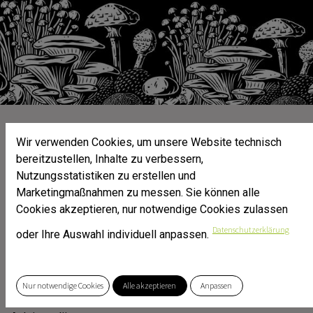
​ Beimpfen von Holzsubstraten mit
Wir verwenden Cookies, um unsere Website technisch
Körnerbrut
bereitzustellen, Inhalte zu verbessern,
Nutzungsstatistiken zu erstellen und
(Schwierigkeitsstufe 2 - Fortgeschrittene)
Marketingmaßnahmen zu messen. Sie können alle
Cookies akzeptieren, nur notwendige Cookies zulassen
Datenschutzerklärung
Die meisten Pilze bilden direkt auf Roggensubstrat keine
oder Ihre Auswahl individuell anpassen.
bzw. wenige Fruchtkörper. Fertig von Pilzmyzel besiedelte
Körnerbrut -
in der Pilzzucht als 'grain' bezeichnet – wird zum Beimpfen
Nur notwendige Cookies
Alle akzeptieren
Anpassen
geeigneter Fruchtungssubstrate verwendet. Vorliegende