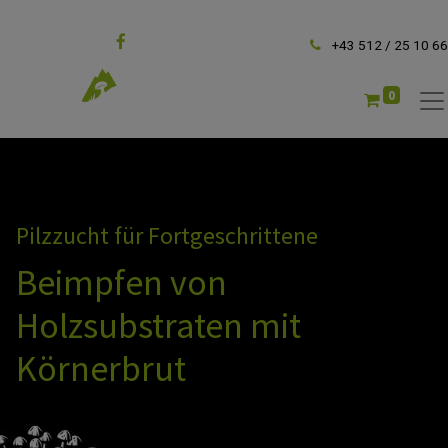
Folgen Sie uns
+43 512 / 25 10 66
0
Pilzzucht für Fortgeschrittene
Beimpfen von
Holzsubstraten mit
Körnerbrut