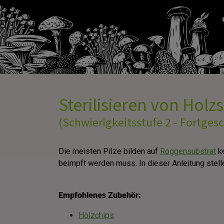
​ Sterilisieren von Hol
(Schwierigkeitsstufe 2 - Fortgesc
Die meisten Pilze bilden auf
Roggensubstrat
ke
beimpft werden muss. In dieser Anleitung stelle
Empfohlenes Zubehör:
Holzchips