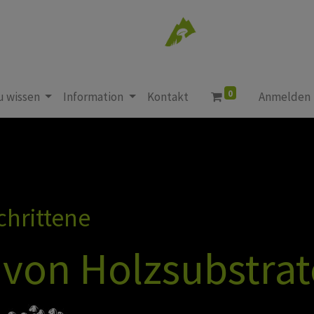
0
u wissen
Information
Kontakt
Anmelden
chrittene
n von Holzsubstra